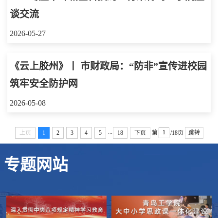
谈交流
2026-05-27
《云上胶州》丨 市财政局：“防非”宣传进校园
筑牢安全防护网
2026-05-08
...
上页
1
2
3
4
5
18
下页
第
/18页
跳转
专题网站