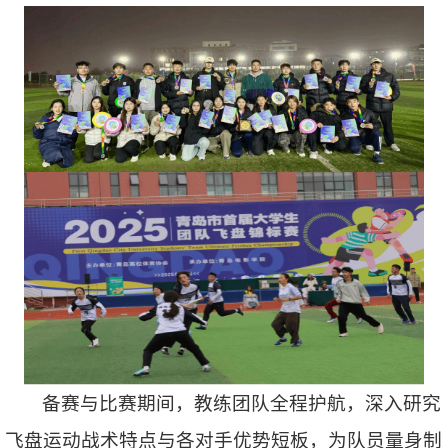
备赛与比赛期间，教练团队全程护航，深入研究
飞盘运动战术特点与各对手优势短板，为队员量身制