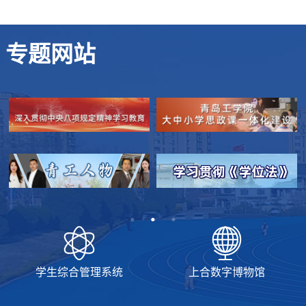
专题网站
学生综合管理系统
上合数字博物馆