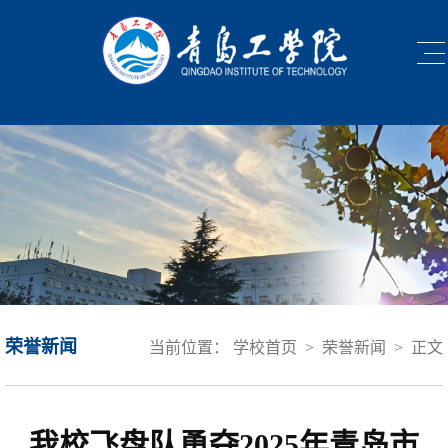
荣誉新闻
当前位置：
学校首页
>
荣誉新闻
>
正文
我校飞盘队勇夺2025年青岛市