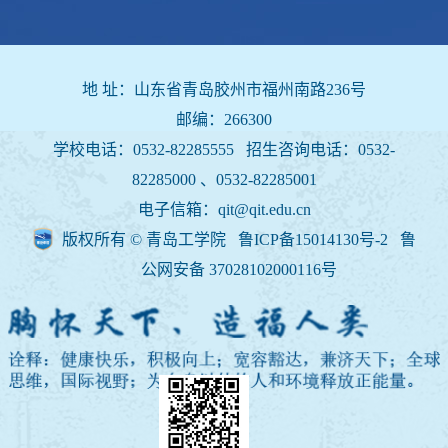
地 址：山东省青岛胶州市福州南路236号
邮编：266300
学校电话：0532-82285555 招生咨询电话：
0532-
82285000 、0532-82285001
电子信箱：qit@qit.edu.cn
版权所有 © 青岛工学院 鲁ICP备15014130号-2
鲁
公网安备 37028102000116号