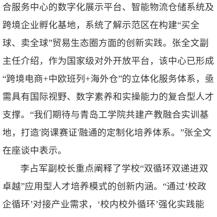
合服务中心的数字化展示平台、智能物流仓储系统及
跨境企业孵化基地，系统了解示范区在构建“
买全
球、卖全球
”贸易生态圈方面的创新实践。张全文副
主任介绍，作为国家级对外开放平台，该中心已形成
“
跨境电商+中欧班列+海外仓
”的立体化服务体系，亟
需具有国际视野、数字素养和实操能力的复合型人才
支撑。“
我们期待与青岛工学院共建产教融合实训基
地，打造'岗课赛证'融通的定制化培养体系。
”张全文
在座谈中表示。
李占军副校长重点阐释了学校“
双循环双递进双
卓越
”应用型人才培养模式的创新内涵。“
通过‘
校政
企循环
’对接产业需求，‘
校内校外循环
’强化实践能