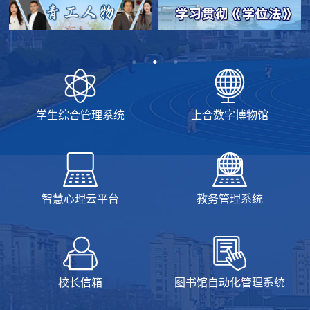
学生综合管理系统
上合数字博物馆
智慧心理云平台
教务管理系统
校长信箱
图书馆自动化管理系统