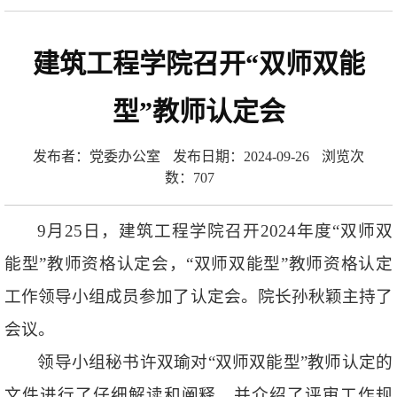
建筑工程学院召开“双师双能
型”教师认定会
发布者：党委办公室
发布日期：2024-09-26
浏览次
数：
707
9月25日，建筑工程学院召开2024年度“双师双
能型”教师资格认定会，“双师双能型”教师资格认定
工作领导小组成员参加了认定会。院长孙秋颖主持了
会议。
领导小组秘书许双瑜对“双师双能型”教师认定的
文件进行了仔细解读和阐释，并介绍了评审工作规